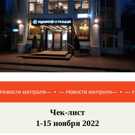
онтроля—
— Новости контроля—
— Новости ко
Чек-лист
1-15 ноября 2022