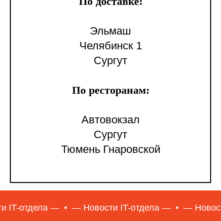
По доставке:
Эльмаш
Челябинск 1
Сургут
По ресторанам:
Автовокзал
Сургут
Тюмень Гнаровской
а —
— Новости IT-отдела —
— Новости IT-отдел